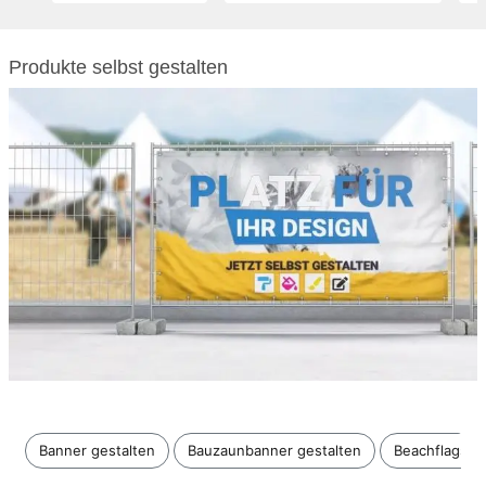
Produkte selbst gestalten
Banner gestalten
Bauzaunbanner gestalten
Beachflags g