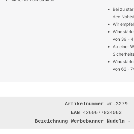
Bei zu sta
den Nahtst
Wir empfeh
Windstärke
von 39 - 
Ab einer W
Sicherheit
Windstärke
von 62 - 7
Artikelnummer
wr-3279
EAN
4260677834063
Bezeichnung
Werbebanner Nudeln - 