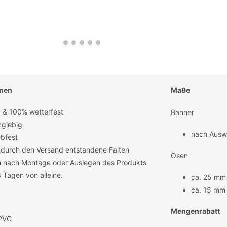
onen
Maße
 & 100% wetterfest
Banner
nglebig
nach Ausw
ebfest
. durch den Versand entstandene Falten
Ösen
 nach Montage oder Auslegen des Produkts
3 Tagen von alleine.
ca. 25 mm
ca. 15 mm
Mengenrabatt
PVC