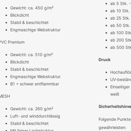
ab 5 Stk. 
Gewicht: ca. 450 g/m²
ab 10 Stk.
Blickdicht
ab 25 Stk.
Stabil & beschichtet
ab 50 Stk.
Engmaschige Webstruktur
ab 100 Stk
ab 200 Stk
PVC Premium
ab 500 Stk
Gewicht: ca. 510 g/m²
Druck
Blickdicht
Stabil & beschichtet
Hochauflös
Engmaschige Webstruktur
UV-beständ
B1 = schwer entflammbar
Einseitige
weiß
MESH
Sicherheitshinw
Gewicht: ca. 260 g/m²
Luft- und winddurchlässig
Folgende Punkte
Stabil & beschichtet
gewährleisten:
Mit feiner Lochstruktur