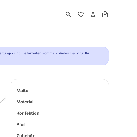
search
favorite_border
person_outline
local_mall
eitungs- und Lieferzeiten kommen. Vielen Dank für Ihr
Maße
Material
Konfektion
Pfeil
Zubehör