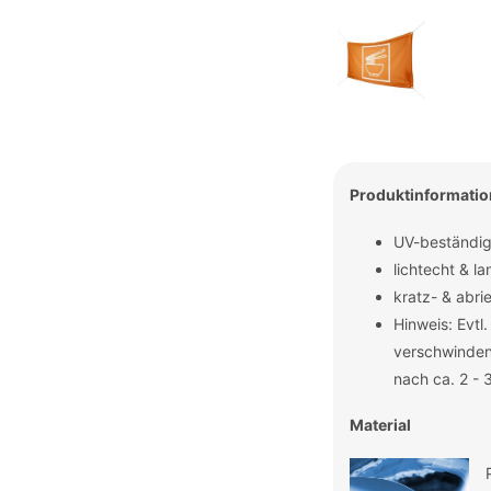
Produktinformati
UV-beständig
lichtecht & la
kratz- & abri
Hinweis: Evtl
verschwinden
nach ca. 2 - 
Material