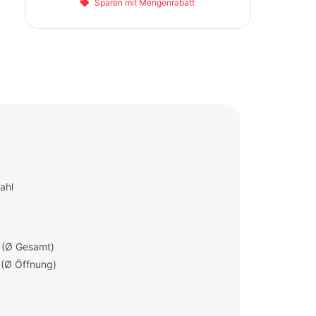
Sparen mit Mengenrabatt
ahl
 (Ø Gesamt)
 (Ø Öffnung)