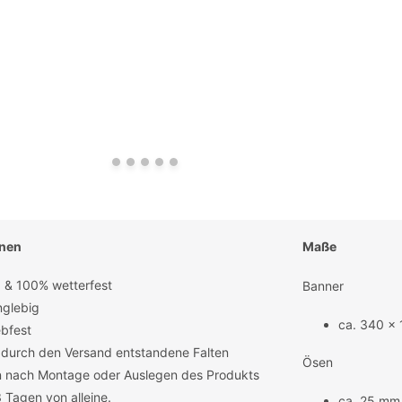
onen
Maße
 & 100% wetterfest
Banner
nglebig
ca. 340 x
ebfest
. durch den Versand entstandene Falten
Ösen
 nach Montage oder Auslegen des Produkts
3 Tagen von alleine.
ca. 25 mm