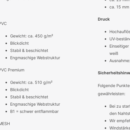
ca. 15 mm
Druck
PVC
Hochauflös
Gewicht: ca. 450 g/m²
UV-beständ
Blickdicht
Einseitige
Stabil & beschichtet
weiß
Engmaschige Webstruktur
Ausnahme: 
PVC Premium
Sicherheitshinw
Gewicht: ca. 510 g/m²
Folgende Punkte
Blickdicht
gewährleisten:
Stabil & beschichtet
Engmaschige Webstruktur
Bei zu sta
B1 = schwer entflammbar
den Nahtst
Wir empfeh
MESH
Windstärke