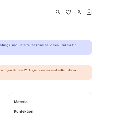
search
favorite_border
person_outline
local_mall
eitungs- und Lieferzeiten kommen. Vielen Dank für Ihr
ezwungen ab dem 12. August den Versand außerhalb von
Material
Konfektion