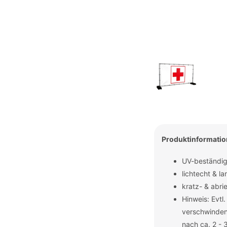
Produktinformati
UV-beständig
lichtecht & la
kratz- & abri
Hinweis: Evtl
verschwinden
nach ca. 2 - 