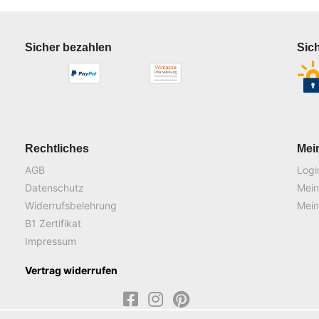
Sicher bezahlen
Sic
Rechtliches
Mei
AGB
Logi
Datenschutz
Mein
Widerrufsbelehrung
Mein
B1 Zertifikat
Impressum
Vertrag widerrufen