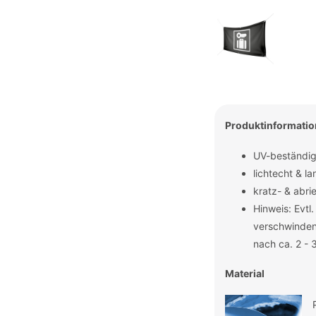
Produktinformati
UV-beständig
lichtecht & la
kratz- & abri
Hinweis: Evtl
verschwinden
nach ca. 2 - 
Material