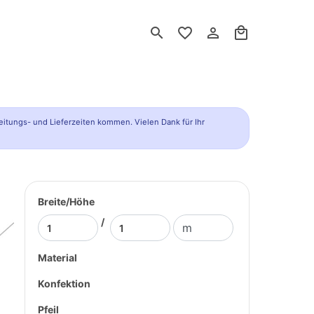
search
favorite_border
person_outline
local_mall
eitungs- und Lieferzeiten kommen. Vielen Dank für Ihr
Breite/Höhe
/
Material
Konfektion
Pfeil