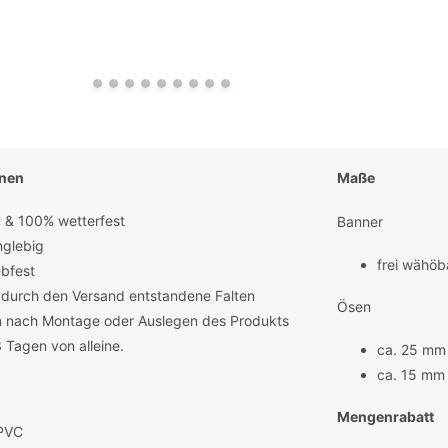
onen
Maße
 & 100% wetterfest
Banner
nglebig
frei wähöb
ebfest
. durch den Versand entstandene Falten
Ösen
 nach Montage oder Auslegen des Produkts
3 Tagen von alleine.
ca. 25 mm
ca. 15 mm
Mengenrabatt
PVC