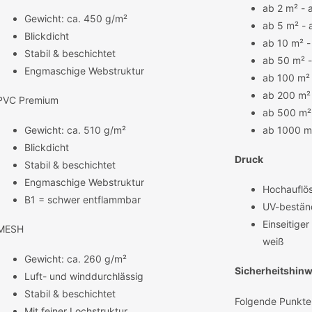
ab 2 m² - 
Gewicht: ca. 450 g/m²
ab 5 m² - 
Blickdicht
ab 10 m² -
Stabil & beschichtet
ab 50 m² -
Engmaschige Webstruktur
ab 100 m² 
ab 200 m² 
PVC Premium
ab 500 m² 
Gewicht: ca. 510 g/m²
ab 1000 m²
Blickdicht
Druck
Stabil & beschichtet
Engmaschige Webstruktur
Hochauflös
B1 = schwer entflammbar
UV-beständ
Einseitige
MESH
weiß
Gewicht: ca. 260 g/m²
Sicherheitshinw
Luft- und winddurchlässig
Stabil & beschichtet
Folgende Punkte
Mit feiner Lochstruktur