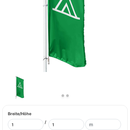
Previous
Next
Breite/Höhe
/