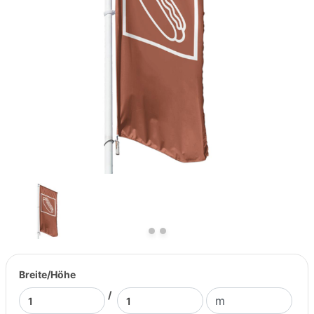
Previous
Next
Breite/Höhe
/