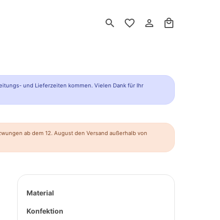
search
favorite_border
person_outline
local_mall
eitungs- und Lieferzeiten kommen. Vielen Dank für Ihr
ezwungen ab dem 12. August den Versand außerhalb von
Material
Konfektion