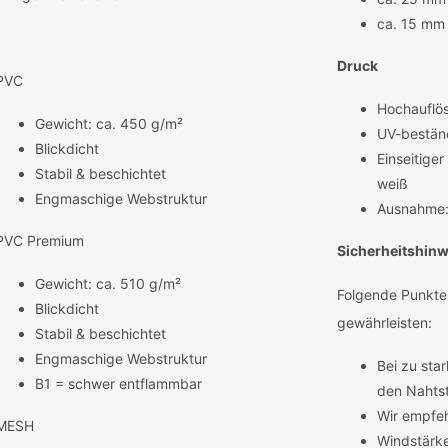
ca. 15 mm
Druck
PVC
Hochauflös
Gewicht: ca. 450 g/m²
UV-beständ
Blickdicht
Einseitige
Stabil & beschichtet
weiß
Engmaschige Webstruktur
Ausnahme: 
PVC Premium
Sicherheitshinw
Gewicht: ca. 510 g/m²
Folgende Punkte
Blickdicht
gewährleisten:
Stabil & beschichtet
Engmaschige Webstruktur
Bei zu sta
B1 = schwer entflammbar
den Nahtst
Wir empfeh
MESH
Windstärke