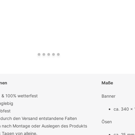
onen
Maße
 & 100% wetterfest
Banner
nglebig
ca. 340 x
ebfest
. durch den Versand entstandene Falten
Ösen
 nach Montage oder Auslegen des Produkts
3 Tagen von alleine.
ca. 25 mm