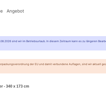
ve
Angebot
.08.2026 sind wir im Betriebsurlaub. In diesem Zeitraum kann es zu längeren Bearb
erpackungsverordnung der EU und damit verbundene Auflagen, sind wir aktuell g
r - 340 x 173 cm