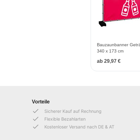
Bauzaunbanner Geträ
340 x 173 cm
ab 29,97 €
Vorteile
done
Sicherer Kauf auf Rechnung
done
Flexible Bezahlarten
done
Kostenloser Versand nach DE & AT