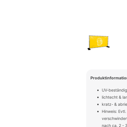
Produktinformati
UV-beständig
lichtecht & la
kratz- & abri
Hinweis: Evtl
verschwinden
nach ca. 2 - 